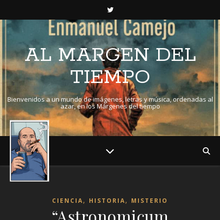
AL MARGEN DEL
TIEMPO
Bienvenidos a un mundo de imágenes, letras y música, ordenadas al
azar, en los Márgenes del tiempo
,
,
CIENCIA
HISTORIA
MISTERIO
“Astronomicum