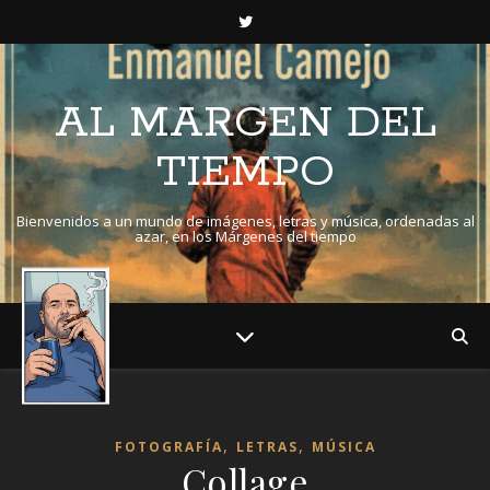
AL MARGEN DEL
TIEMPO
Bienvenidos a un mundo de imágenes, letras y música, ordenadas al
azar, en los Márgenes del tiempo
,
,
FOTOGRAFÍA
LETRAS
MÚSICA
Collage