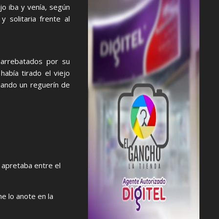
jo iba y venía, según
 solitaria frente al
 arrebatados por su
abía tirado el viejo
ejando un reguerín de
 apretaba entre el
e lo anote en la