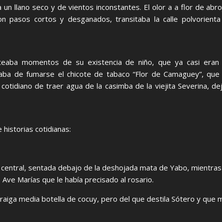
 un llano seco y de vientos inconstantes. El olor a a flor de abro
n pasos cortos y desganados, transitaba la calle polvorienta y
oteaba momentos de su existencia de niño, que ya casi eran
aba de fumarse el chicote de tabaco “Flor de Camaguey”, que h
 cotidiano de traer agua de la casimba de la viejita Severina, d
 historias cotidianas:
 central, sentada debajo de la deshojada mata de Yabo, mientras
e Ave Marías que le había precisado al rosario.
raiga media botella de cocuy, pero del que destila Sótero y que m