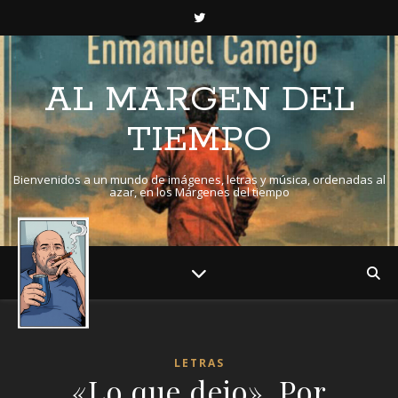
AL MARGEN DEL
TIEMPO
Bienvenidos a un mundo de imágenes, letras y música, ordenadas al
azar, en los Márgenes del tiempo
LETRAS
«Lo que dejo». Por