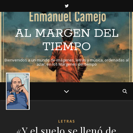
AL MARGEN DEL
TIEMPO
Bienvenidos a un mundo de imágenes, letras y música, ordenadas al
azar, en los Márgenes del tiempo
LETRAS
«Y el suelo se llenó de