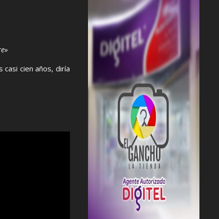
re»
 casi cien años, diría