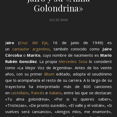
Golondrina»
03/25/2021
Jairo
(
Cruz del Eje
, 16 de junio de 1949) es
un
cantautor
argentino
, también conocido como
Jairo
Córcoba
o
Marito
, cuyo nombre de nacimiento es
Mario
Rubén González
. La propia
Mercedes Sosa
lo consideró
como «La Mejor Voz de Argentina». Antes de los veinte
años, con su primer
álbum
editado, adopta el seudónimo
que lo acompañaría el resto de su carrera. A lo largo de su
trayectoria ha interpretado más de 800 canciones
en
castellano
,
francés
e
italiano
, entre las que se destacan:
«Tu alma golondrina», «Por si tú quieres saber»,
«Tristezas», «De pronto sucedió», «El valle y el volcán», «Si
vuelves será cansancio», «Amigos míos, me enamoré»,