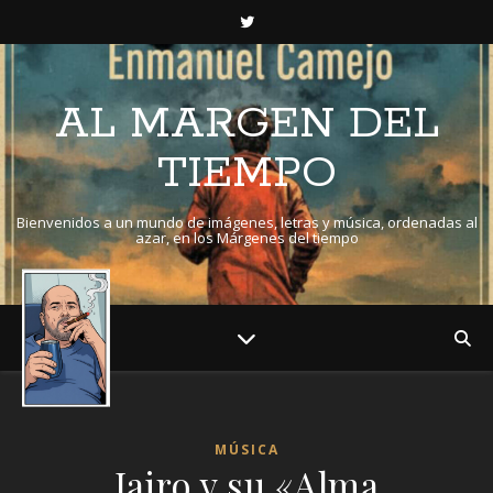
AL MARGEN DEL
TIEMPO
Bienvenidos a un mundo de imágenes, letras y música, ordenadas al
azar, en los Márgenes del tiempo
MÚSICA
Jairo y su «Alma