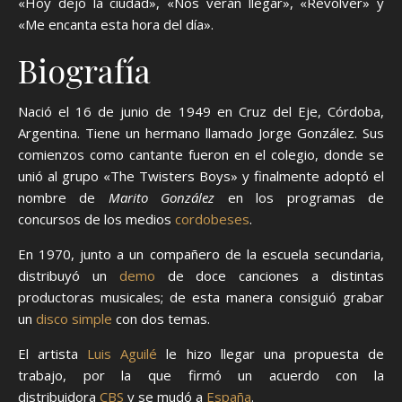
«Hoy dejó la ciudad», «Nos verán llegar», «Revólver» y
«Me encanta esta hora del día».
Biografía
Nació el 16 de junio de 1949 en Cruz del Eje, Córdoba,
Argentina. Tiene un hermano llamado Jorge González. Sus
comienzos como cantante fueron en el colegio, donde se
unió al grupo «The Twisters Boys» y finalmente adoptó el
nombre de
Marito González
en los programas de
concursos de los medios
cordobeses
.
En 1970, junto a un compañero de la escuela secundaria,
distribuyó un
demo
de doce canciones a distintas
productoras musicales; de esta manera consiguió grabar
un
disco simple
con dos temas.
El artista
Luis Aguilé
le hizo llegar una propuesta de
trabajo, por la que firmó un acuerdo con la
distribuidora
CBS
y se mudó a
España
.