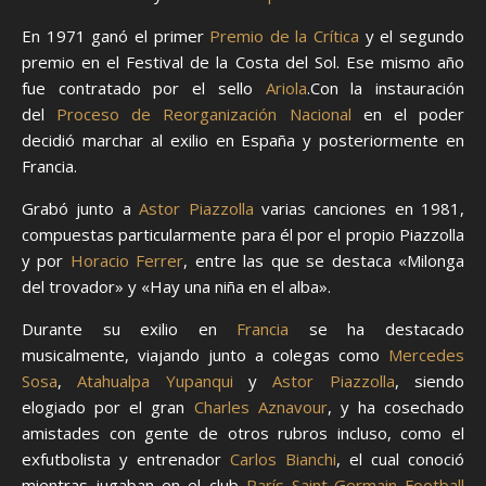
En 1971 ganó el primer
Premio de la Crítica
y el segundo
premio en el Festival de la Costa del Sol. Ese mismo año
fue contratado por el sello
Ariola
.Con la instauración
del
Proceso de Reorganización Nacional
en el poder
decidió marchar al exilio en España y posteriormente en
Francia.
Grabó junto a
Astor Piazzolla
varias canciones en 1981,
compuestas particularmente para él por el propio Piazzolla
y por
Horacio Ferrer
, entre las que se destaca «Milonga
del trovador» y «Hay una niña en el alba».
Durante su exilio en
Francia
se ha destacado
musicalmente, viajando junto a colegas como
Mercedes
Sosa
,
Atahualpa Yupanqui
y
Astor Piazzolla
, siendo
elogiado por el gran
Charles Aznavour
, y ha cosechado
amistades con gente de otros rubros incluso, como el
exfutbolista y entrenador
Carlos Bianchi
, el cual conoció
mientras jugaban en el club
París Saint-Germain Football