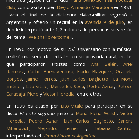
Club
, como así también
Diego Armando Maradona
en 1981.
Hacia el final de la dictadura cívico-militar regresó a
Argentina y ofreció un recital en la
avenida 9 de Julio
, en
donde interpretó ante 1,2 millones de personas su versión
del tema «
We shall overcome
«.
En 1996, con motivo de su 25.º aniversario con la música,
realizó una serie de recitales en su provincia natal, en los
que participaron artistas como
Ana Belén
,
Ariel
Ramírez
,
Cacho Buenaventura
,
Eladia Blázquez
,
Graciela
Borges
,
Jaime Torres
,
Juan Carlos Baglietto
,
La Mona
Jiménez
,
Lito Vitale
,
Mercedes Sosa
,
Pedro Aznar
,
Peteco
Carabajal
Piero
y
Víctor Heredia
, entre otros.
En 1999 es citado por
Lito Vitale
para participar en su
disco
El grito sagrado
junto a
María Elena Walsh
,
Víctor
Heredia
,
Pedro Aznar
,
Juan Carlos Baglietto
,
Sandra
Mihanovich
,
Alejandro Lerner
y
Fabiana Cantilo
,
interpretando el
Himno Nacional Argentino
.