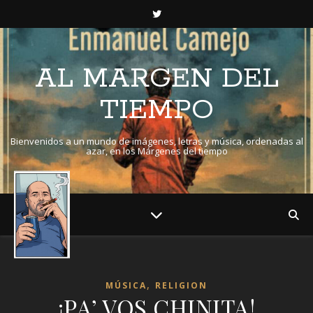
AL MARGEN DEL
TIEMPO
Bienvenidos a un mundo de imágenes, letras y música, ordenadas al
azar, en los Márgenes del tiempo
,
MÚSICA
RELIGION
¡PA’ VOS CHINITA!