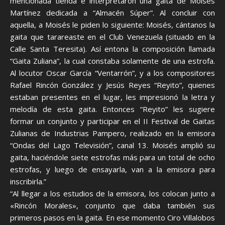
mencionada tienda e interpretaron una gaita de Moisés
Martínez dedicada a “Almacén Súper”. Al concluir con
aquella, a Moisés le piden lo siguiente: Moisés, cántanos la
gaita que tarareaste en el Club Venezuela (situado en la
Calle Santa Teresita). Así entona la composición llamada
“Gaita Zuliana”, la cual constaba solamente de una estrofa.
Al locutor Oscar García “Ventarrón”, y a los compositores
Rafael Rincón González y Jesús Reyes “Reyito”, quienes
estaban presentes en el lugar, les impresionó la letra y
melodía de esta gaita. Entonces “Reyito” les sugiere
formar un conjunto y participar en el II Festival de Gaitas
Zulianas de Industrias Pampero, realizado en la emisora
“Ondas del Lago Televisión”, canal 13. Moisés amplió su
gaita, haciéndole siete estrofas más para un total de ocho
estrofas, y luego de ensayarla, van a la emisora para
inscribirla.”
“Al llegar a los estudios de la emisora, los colocan junto a
«Rincón Morales», conjunto que daba también sus
primeros pasos en la gaita. En ese momento Ciro Villalobos