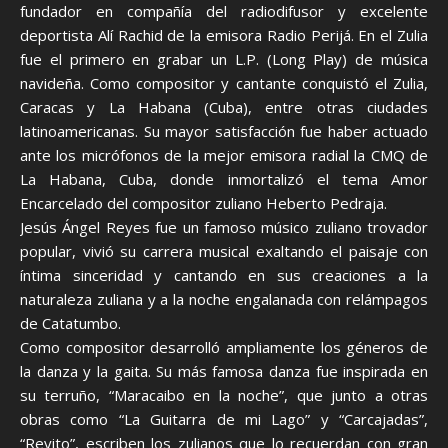
fundador en compañía del radiodifusor y excelente
deportista Alí Rachid de la emisora Radio Perijá. En el Zulia
fue el primero en grabar un L.P. (Long Play) de música
navideña. Como compositor y cantante conquistó el Zulia,
Caracas y La Habana (Cuba), entre otras ciudades
latinoamericanas. Su mayor satisfacción fue haber actuado
ante los micrófonos de la mejor emisora radial la CMQ de
La Habana, Cuba, donde inmortalizó el tema Amor
Encarcelado del compositor zuliano Heberto Pedraja.
Jesús Ángel Reyes fue un famoso músico zuliano trovador
popular, vivió su carrera musical exaltando el paisaje con
íntima sinceridad y cantando en sus creaciones a la
naturaleza zuliana y a la noche engalanada con relámpagos
de Catatumbo.
Como compositor desarrolló ampliamente los géneros de
la danza y la gaita. Su más famosa danza fue inspirada en
su terruño, “Maracaibo en la noche”, que junto a otras
obras como “La Guitarra de mi Lago” y “Carcajadas”,
“Reyito”, escriben los zulianos que lo recuerdan con gran