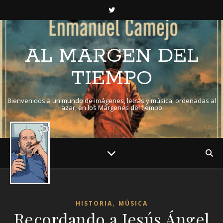
AL MARGEN DEL
TIEMPO
Bienvenidos a un mundo de imágenes, letras y música, ordenadas al
azar, en los Márgenes del tiempo
,
HISTORIA
MÚSICA
Recordando a Jesús Ángel