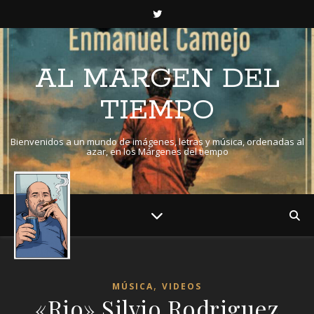
AL MARGEN DEL
TIEMPO
Bienvenidos a un mundo de imágenes, letras y música, ordenadas al
azar, en los Márgenes del tiempo
,
MÚSICA
VIDEOS
«Rio» Silvio Rodriguez