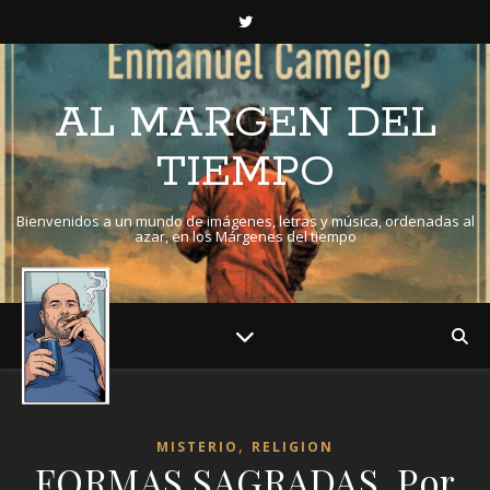
AL MARGEN DEL
TIEMPO
Bienvenidos a un mundo de imágenes, letras y música, ordenadas al
azar, en los Márgenes del tiempo
,
MISTERIO
RELIGION
FORMAS SAGRADAS. Por