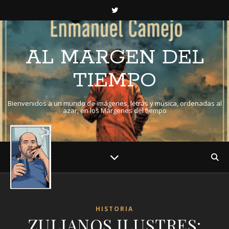
AL MARGEN DEL
TIEMPO
Bienvenidos a un mundo de imágenes, letras y música, ordenadas al
azar, en los Márgenes del tiempo
HISTORIA
ZULIANOS ILUSTRES: