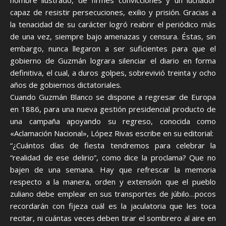
hombre ilustrado, de firmes convicciones y un luchador
capaz de resistir persecuciones, exilio y prisión. Gracias a
la tenacidad de su carácter logró reabrir el periódico más
de una vez, siempre bajo amenazas y censura. Éstas, sin
embargo, nunca llegaron a ser suficientes para que el
gobierno de Guzmán lograra silenciar el diario en forma
definitiva, el cual, a duros golpes, sobrevivió treinta y ocho
años de gobiernos dictatoriales.
Cuando Guzmán Blanco se dispone a regresar de Europa
en 1886, para una nueva gestión presidencial producto de
una campaña apoyando su regreso, conocida como
«Aclamación Nacional», López Rivas escribe en su editorial:
“¿Cuántos días de fiesta tendremos para celebrar la
“realidad de ese delirio”, como dice la proclama? Que no
bajen de una semana. Hay que refrescar la memoria
respecto a la manera, orden y extensión que el pueblo
zuliano debe emplear en sus transportes de júbilo…pocos
recordarán con fijeza cuál es la jaculatoria que les toca
recitar, ni cuántas veces deben tirar el sombrero al aire en