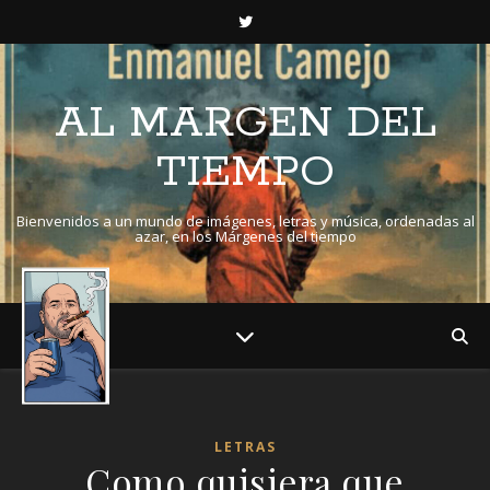
AL MARGEN DEL
TIEMPO
Bienvenidos a un mundo de imágenes, letras y música, ordenadas al
azar, en los Márgenes del tiempo
LETRAS
Como quisiera que