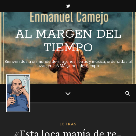
AL MARGEN DEL
TIEMPO
Bienvenidos a un mundo de imágenes, letras y música, ordenadas al
azar, en los Márgenes del tiempo
LETRAS
«Esta loca manía de re-