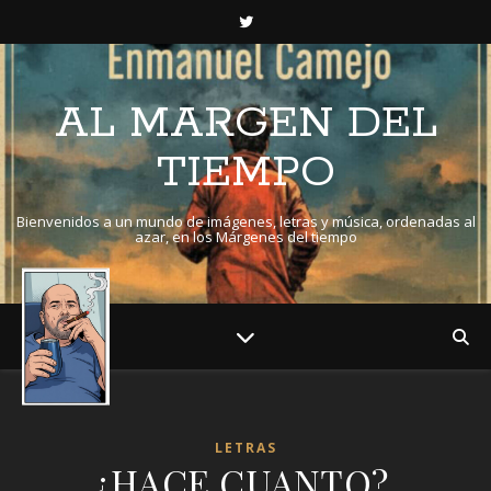
AL MARGEN DEL
TIEMPO
Bienvenidos a un mundo de imágenes, letras y música, ordenadas al
azar, en los Márgenes del tiempo
LETRAS
¿HACE CUANTO?.