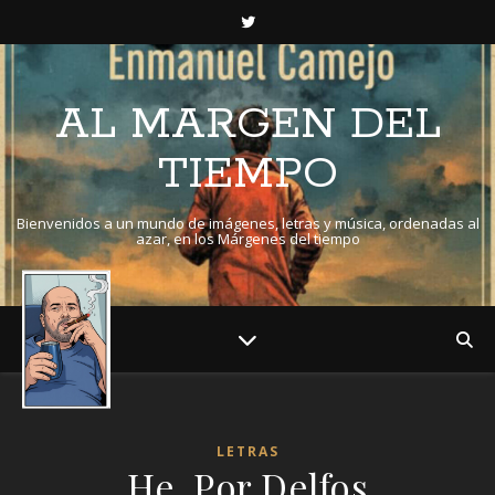
AL MARGEN DEL
TIEMPO
Bienvenidos a un mundo de imágenes, letras y música, ordenadas al
azar, en los Márgenes del tiempo
LETRAS
He. Por Delfos