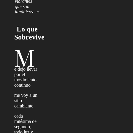
vibrantes
que son
lumínicos…»
Lo que
Sobrevive
M
e dejo llevar
por el
movimiento
continuo
me voy a un
sitio
cambiante
cada
milésima de
segundo,
todo luz y