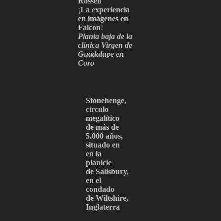
Rossell
¡
La experiencia
en imágenes en
Falcón
!
Planta baja de la
clínica Virgen de
Guadalupe en
Coro
Stonehenge,
círculo
megalítico
de más de
5.000 años,
situado en
en la
planicie
de Salisbury,
en el
condado
de Wiltshire,
Inglaterra