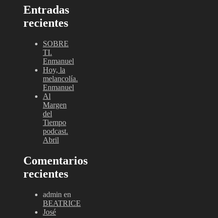
Entradas
recientes
SOBRE
TI.
Enmanuel
Hoy, la
melancolía.
Enmanuel
Al
Margen
del
Tiempo
podcast.
Abril
Comentarios
recientes
admin
en
BEATRICE
José