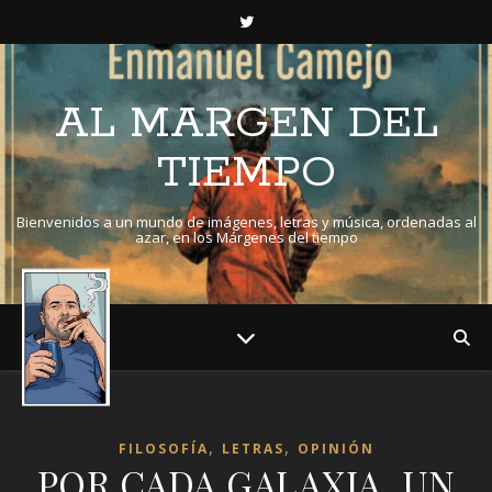
AL MARGEN DEL
TIEMPO
Bienvenidos a un mundo de imágenes, letras y música, ordenadas al
azar, en los Márgenes del tiempo
,
,
FILOSOFÍA
LETRAS
OPINIÓN
POR CADA GALAXIA, UN