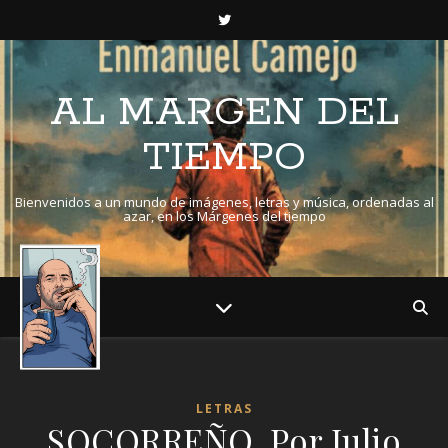
AL MARGEN DEL
TIEMPO
Bienvenidos a un mundo de imágenes, letras y música, ordenadas al
azar, en los Márgenes del tiempo
LETRAS
SOCORREÑO. Por Julio