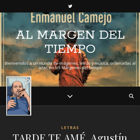
AL MARGEN DEL
TIEMPO
Bienvenidos a un mundo de imágenes, letras y música, ordenadas al
azar, en los Márgenes del tiempo
LETRAS
TARDE TE AMÉ. Agustín