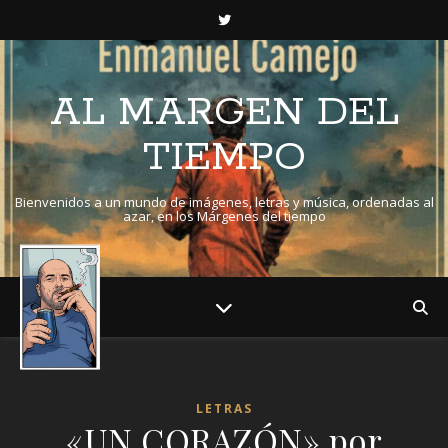
AL MARGEN DEL
TIEMPO
Bienvenidos a un mundo de imágenes, letras y música, ordenadas al
azar, en los Márgenes del tiempo
LETRAS
«UN CORAZÓN» por