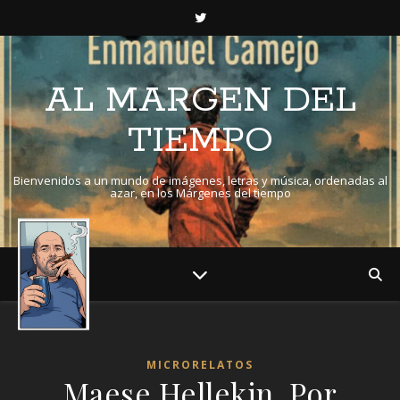
AL MARGEN DEL
TIEMPO
Bienvenidos a un mundo de imágenes, letras y música, ordenadas al
azar, en los Márgenes del tiempo
MICRORELATOS
Maese Hellekin. Por