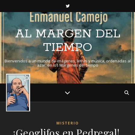
AL MARGEN DEL
TIEMPO
Bienvenidos a un mundo de imágenes, letras y música, ordenadas al
azar, en los Márgenes del tiempo
MISTERIO
¡Geoglifos en Pedregal!.