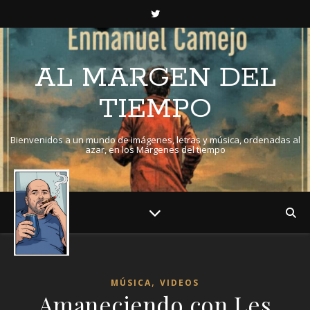
AL MARGEN DEL
TIEMPO
Bienvenidos a un mundo de imágenes, letras y música, ordenadas al
azar, en los Márgenes del tiempo
,
MÚSICA
VIDEOS
Amaneciendo con Les