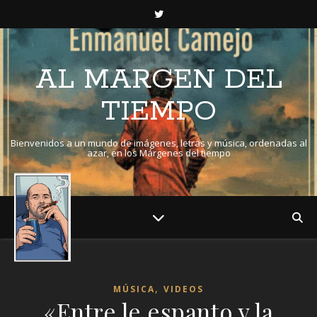
AL MARGEN DEL
TIEMPO
Bienvenidos a un mundo de imágenes, letras y música, ordenadas al
azar, en los Márgenes del tiempo
,
MÚSICA
VIDEOS
«Entre le espanto y la