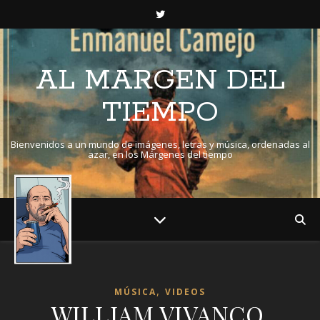
AL MARGEN DEL
TIEMPO
Bienvenidos a un mundo de imágenes, letras y música, ordenadas al
azar, en los Márgenes del tiempo
,
MÚSICA
VIDEOS
WILLIAM VIVANCO.