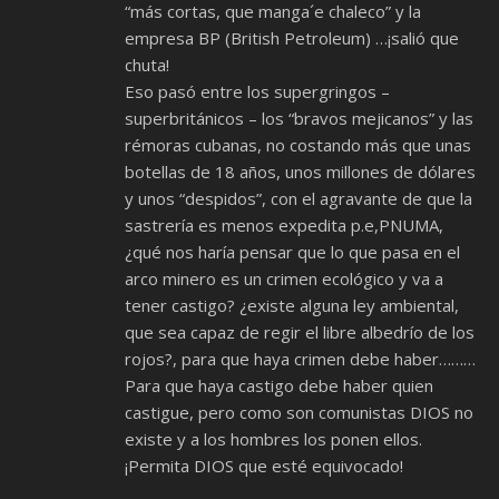
“más cortas, que manga´e chaleco” y la
empresa BP (British Petroleum) …¡salió que
chuta!
Eso pasó entre los supergringos –
superbritánicos – los “bravos mejicanos” y las
rémoras cubanas, no costando más que unas
botellas de 18 años, unos millones de dólares
y unos “despidos”, con el agravante de que la
sastrería es menos expedita p.e,PNUMA,
¿qué nos haría pensar que lo que pasa en el
arco minero es un crimen ecológico y va a
tener castigo? ¿existe alguna ley ambiental,
que sea capaz de regir el libre albedrío de los
rojos?, para que haya crimen debe haber………
Para que haya castigo debe haber quien
castigue, pero como son comunistas DIOS no
existe y a los hombres los ponen ellos.
¡Permita DIOS que esté equivocado!