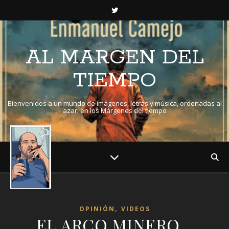
AL MARGEN DEL
TIEMPO
Bienvenidos a un mundo de imágenes, letras y música, ordenadas al
azar, en los Márgenes del tiempo
,
OPINIÓN
VIDEOS
EL ARCO MINERO…