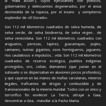
la “mala acción”), cuyos ejecutantes son políticos,
gobernantes y delincuentes degenerados, por el ansia
desmedida de la riqueza, por el insano y sempiterno
esplendor de «El Dorado».
Son 112 mil kilometros cuadrados de selva humeda, de
selva verde, de selva biodiversa, de selva virgen… de
selva venezolana. Son 112 mil kilometros cuadrados con
araguatos, perezas, tapires, guacamayas, pujíes,
caimanes, nutrias gigantes, osos hormigueros, jaguares,
ríos caudalosos e impolutos… vida. Son 112 mil kilometros
cuadrados de reserva ecológica, pueblos indígenas
protegidos, oro, coltan, diamantes (que yacían en el
subsuelo o se dispersaban en aluviones pocos profundos),
y que cayeron en las manos de mafias carcelarias, mineros
ilegales, traficantes de drogas y combustible y de
transnacionales de la minería mundial. Todos con un único y
terrorífico fin: envilecer La Tierra, ultrajar a Gaia,
desventrar a Gea… mancillar a la Pacha Mama.