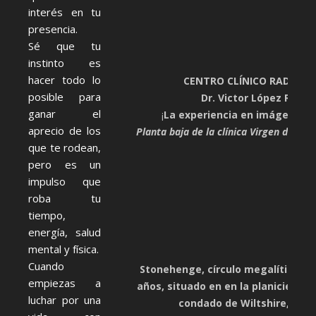
interés en tu
presencia.
Sé que tu
instinto es
hacer todo lo
CENTRO CLÍNICO RADIOLÓ
posible para
Dr. Victor López Rossel
ganar el
¡
La experiencia en imágenes e
aprecio de los
Planta baja de la clínica Virgen de Gu
que te rodean,
pero es un
impulso que
roba tu
tiempo,
energía, salud
mental y física.
Cuando
Stonehenge, círculo megalítico de
empiezas a
años, situado en en la planicie de S
luchar por una
condado de Wiltshire, Ingl