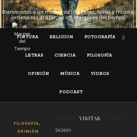
Bienvenidos a un mundo de imágenes, letras y música,
ordenadas al azar, en los Márgenes del tiempo
PINTURA
RELIGION
FOTOGRAFÍA
LETRAS
CIENCIA
FILOSOFÍA
OPINIÓN
MÚSICA
VIDEOS
PODCAST
VISITAS
,
FILOSOFÍA
562661
OPINIÓN