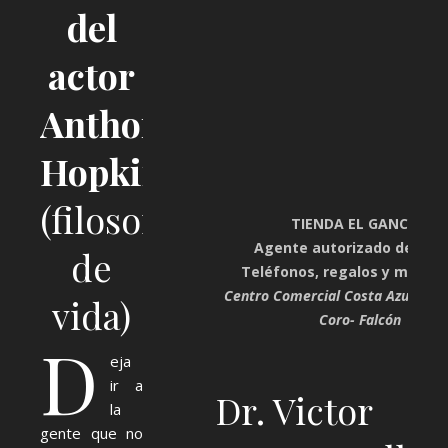
del
actor
Anthony
Hopkins
(filosofía
TIENDA EL GANCHO
Agente autorizado de Digi
de
Teléfonos, regalos y mucho
Centro Comercial Costa Azul. Plan
vida)
Coro- Falcón
D
eja
ir a
Dr. Victor
la
gente que no