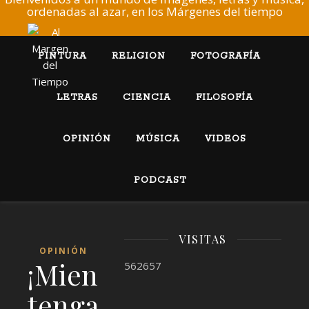
ordenadas al azar, en los Márgenes del tiempo
PINTURA
RELIGION
FOTOGRAFÍA
LETRAS
CIENCIA
FILOSOFÍA
OPINIÓN
MÚSICA
VIDEOS
PODCAST
VISITAS
OPINIÓN
¡Mientras
562657
tengamos