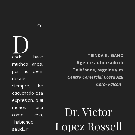
Inicio
Colágeno
D
TIENDA EL GANCHO
esde hace
Agente autorizado de Digi
muchos años,
Teléfonos, regalos y mucho
por no decir
Centro Comercial Costa Azul. Plan
desde
Coro- Falcón
siempre, he
escuchado esa
expresión, o al
menos una
Dr. Victor
como esa,
“¡habiendo
Lopez Rossell
salud…!”