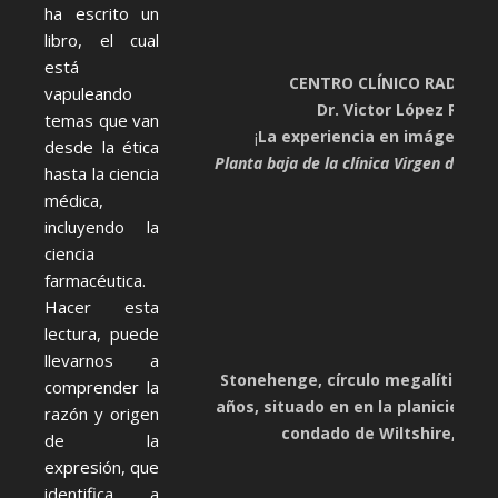
ha escrito un
libro, el cual
está
CENTRO CLÍNICO RADIOLÓ
vapuleando
Dr. Victor López Rossel
temas que van
¡
La experiencia en imágenes e
desde la ética
Planta baja de la clínica Virgen de Gu
hasta la ciencia
médica,
incluyendo la
ciencia
farmacéutica.
Hacer esta
lectura, puede
llevarnos a
Stonehenge, círculo megalítico de
comprender la
años, situado en en la planicie de S
razón y origen
condado de Wiltshire, Ingl
de la
expresión, que
identifica a