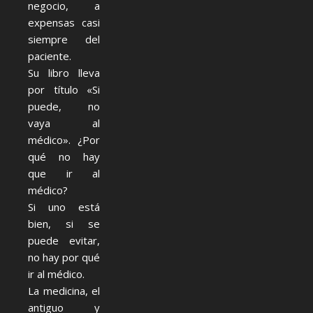
negocio, a
expensas casi
siempre del
paciente.
Su libro lleva
por título «Si
puede, no
vaya al
médico». ¿Por
qué no hay
que ir al
médico?
Si uno está
bien, si se
puede evitar,
no hay por qué
ir al médico.
La medicina, el
antiguo y