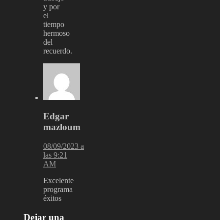
y por
el
tiempo
hermoso
del
recuerdo.
Edgar
mazloum
08/09/2023 a
las 9:21
AM
Excelente
programa
éxitos
Dejar una