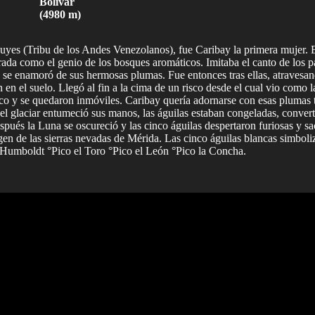
Bolívar
(4980 m)
puyes (Tribu de los Andes Venezolanos), fue Caribay la primera mujer. E
erada como el genio de los bosques aromáticos. Imitaba el canto de los 
 y se enamoró de sus hermosas plumas. Fue entonces tras ellas, atravesa
en el suelo. Llegó al fin a la cima de un risco desde el cual vio como l
sco y se quedaron inmóviles. Caribay quería adornarse con esas plumas t
o del glaciar entumeció sus manos, las águilas estaban congeladas, conve
ués la Luna se oscureció y las cinco águilas despertaron furiosas y sac
en de las sierras nevadas de Mérida. Las cinco águilas blancas simboli
o Humboldt °Pico el Toro °Pico el León °Pico la Concha.