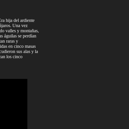
ra hija del ardiente
pájaros. Una vez
ndo valles y montañas,
as águilas se perdían
an raras y
rtidas en cinco masas
udieron sus alas y la
zan los cinco