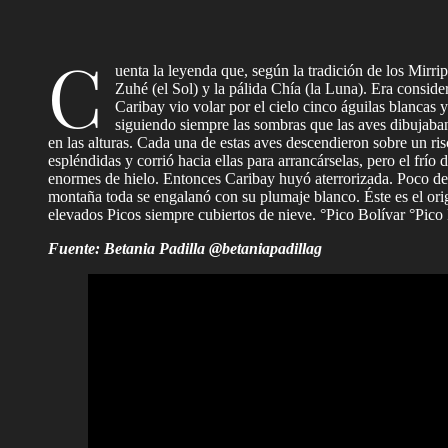
C
uenta la leyenda que, según la tradición de los Mirri
Zuhé (el Sol) y la pálida Chía (la Luna). Era consid
Caribay vio volar por el cielo cinco águilas blancas
siguiendo siempre las sombras que las aves dibujaban 
en las alturas. Cada una de estas aves descendieron sobre un ri
espléndidas y corrió hacia ellas para arrancárselas, pero el frí
enormes de hielo. Entonces Caribay huyó aterrorizada. Poco desp
montaña toda se engalanó con su plumaje blanco. Éste es el orig
elevados Picos siempre cubiertos de nieve. °Pico Bolívar °Pic
Fuente: Betania Padilla @betaniapadillag