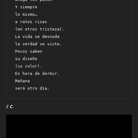
 Y siempre
 lo mismo…
 a ratos risas
 (en otros tristeza).
 La vida se desnuda
 la verdad se viste.
 Pocos saben 
 su diseño
 (su color).
 Es hora de dormir.
 Mañana
 será otro día.
E C
.