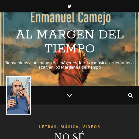
AL MARGEN DEL
TIEMPO
Bienvenidos a un mundo de imágenes, letras y música, ordenadas al
azar, en los Márgenes del tiempo
,
,
LETRAS
MÚSICA
VIDEOS
NO SÉ