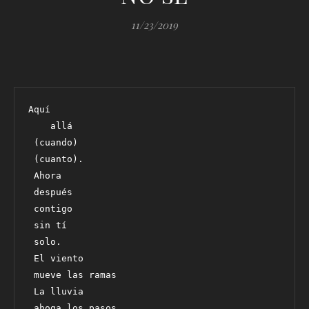
11/23/2019
Aquí
    allá
 (cuando)
 (cuanto).
 Ahora
 después
 contigo
 sin tí
 solo.
 El viento
 mueve las ramas
 La lluvia
 ahoga los pasos