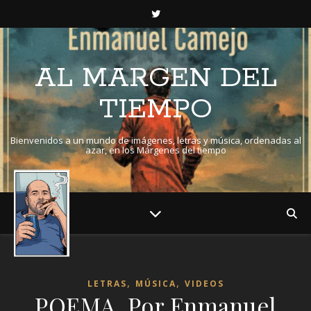
AL MARGEN DEL
TIEMPO
Bienvenidos a un mundo de imágenes, letras y música, ordenadas al
azar, en los Márgenes del tiempo
,
,
LETRAS
MÚSICA
VIDEOS
POEMA. Por Enmanuel