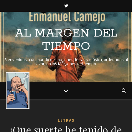
AL MARGEN DEL
TIEMPO
Bienvenidos a un mundo de imágenes, letras y música, ordenadas al
azar, en los Márgenes del tiempo
LETRAS
¡Que suerte he tenido de