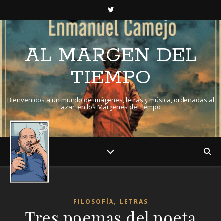
AL MARGEN DEL
TIEMPO
Bienvenidos a un mundo de imágenes, letras y música, ordenadas al
azar, en los Márgenes del tiempo
,
FILOSOFÍA
LETRAS
Tres poemas del poeta