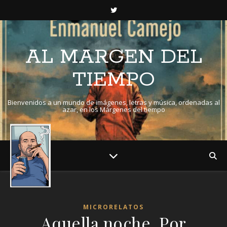
AL MARGEN DEL
TIEMPO
Bienvenidos a un mundo de imágenes, letras y música, ordenadas al
azar, en los Márgenes del tiempo
MICRORELATOS
Aquella noche. Por