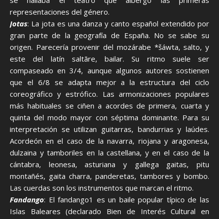
se hallaba el teatro que albergó las primeras
representaciones del género.
Jotas
: La jota es una danza y canto español extendido por
gran parte de la geografía de España. No se sabe su
origen. Parecería provenir del mozárabe *šáwta, salto, y
este del latín saltāre, bailar. Su ritmo suele ser
compaseado en 3/4, aunque algunos autores sostienen
que el 6/8 se adapta mejor a la estructura del ciclo
coreográfico y estrófico. Las armonizaciones populares
más habituales se ciñen a acordes de primera, cuarta y
quinta del modo mayor con séptima dominante. Para su
interpretación se utilizan guitarras, bandurrias y laúdes.
Acordeón en el caso de la navarra, riojana y aragonesa,
dulzaina y tamboriles en la castellana, y en el caso de la
cántabra, leonesa, asturiana y gallega gaitas, pitu
montañés, gaita charra, panderetas, tambores y bombo.
Las cuerdas son los instrumentos que marcan el ritmo.
Fandango
: El fandango1 es un baile popular típico de las
Islas Baleares (declarado Bien de Interés Cultural en