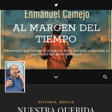
AL MARGEN DEL
TIEMPO
Bienvenidos a un mundo de imágenes, letras y música, ordenadas al
azar, en los Márgenes del tiempo
,
HISTORIA
MÚSICA
NUESTRA QUERIDA