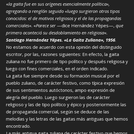
«
la gaita fue en sus orígenes esencialmente política»,
agregando a renglón seguido «luego surgieron otros tipos
conocidos: el de motivos religiosos y el de las propagandas
comerciales
«. «
Parece ser
—dice Hernández Yépes—,
que
primero aconteció su desdoblamiento en religiosa
«.
Santiago Hernández Yépes. «La Gaita Zuliana», 1956
.
No estamos de acuerdo con esta opinión del distinguido
escritor, por las, razones siguientes: En efecto, la gaita
zuliana no fue primero de tipo político y después religiosa y
luego con fines comerciales, en el orden Indicado.
La gaita fue siempre desde su formación musical por el
pueblo zuliano, de carácter festivo, como típica expresión
de sus sentimientos autóctonos, ampo expresión de
alegría del pueblo. Luego surgieron las de carácter
religioso y las de tipo político y épico y posteriormente las
de propaganda comercial, según se deduce de las
melodías y las letras de las gaitas más antiguas que hemos
encontrado.
La más antigua gaita zuliana de carácter festivo que hemos