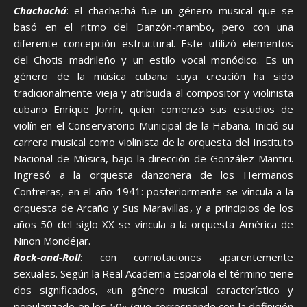
Chachachá
: el chachachá fue un género musical que se
basó en el ritmo del Danzón-mambo, pero con una
diferente concepción estructural. Este utilizó elementos
del Chotis madrileño y un estilo vocal monódico. Es un
género de la música cubana cuya creación ha sido
tradicionalmente vieja y atribuida al compositor y violinista
cubano Enrique Jorrín, quien comenzó sus estudios de
violín en el Conservatorio Municipal de la Habana. Inició su
carrera musical como violinista de la orquesta del Instituto
Nacional de Música, bajo la dirección de González Mantici.
Ingresó a la orquesta danzonera de los Hermanos
Contreras, en el año 1941: posteriormente se vincula a la
orquesta de Arcaño y Sus Maravillas, y a principios de los
años 50 del siglo XX se vincula a la orquesta América de
Ninon Mondéjar.
Rock-and-Roll
: con connotaciones aparentemente
sexuales. Según la Real Academia Española el término tiene
dos significados, «un género musical característico y
popularizado en los 50» (que corresponde con la definición