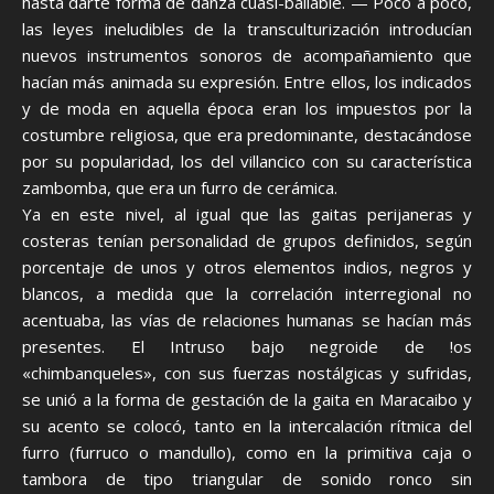
hasta darte forma de danza cuasi-bailable. — Poco a poco,
las leyes ineludibles de la transculturización introducían
nuevos instrumentos sonoros de acompañamiento que
hacían más animada su expresión. Entre ellos, los indicados
y de moda en aquella época eran los impuestos por la
costumbre religiosa, que era predominante, destacándose
por su popularidad, los del villancico con su característica
zambomba, que era un furro de cerámica.
Ya en este nivel, al igual que las gaitas perijaneras y
costeras tenían personalidad de grupos definidos, según
porcentaje de unos y otros elementos indios, negros y
blancos, a medida que la correlación interregional no
acentuaba, las vías de relaciones humanas se hacían más
presentes. El Intruso bajo negroide de !os
«chimbanqueles», con sus fuerzas nostálgicas y sufridas,
se unió a la forma de gestación de la gaita en Maracaibo y
su acento se colocó, tanto en la intercalación rítmica del
furro (furruco o mandullo), como en la primitiva caja o
tambora de tipo triangular de sonido ronco sin