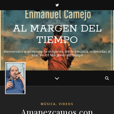
AL MARGEN DEL
TIEMPO
Bienvenidos a un mundo de imágenes, letras y música, ordenadas al
azar, en los Márgenes del tiempo
,
MÚSICA
VIDEOS
Amanezcamos con