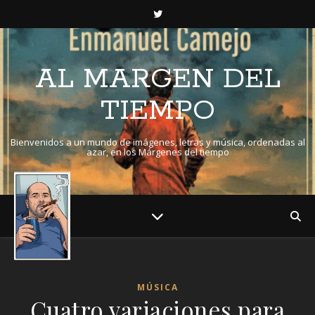
AL MARGEN DEL
TIEMPO
Bienvenidos a un mundo de imágenes, letras y música, ordenadas al
azar, en los Márgenes del tiempo
MÚSICA
Cuatro variaciones para