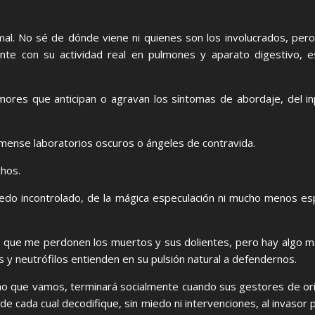
al. No sé de dónde viene ni quienes son los involucrados, per
nte con su actividad real en pulmones y aparato digestivo, 
emores que anticipan o agravan los síntomas de abordaje, del i
lámense laboratorios oscuros o ángeles de contravida.
hos.
do incontrolado, de la mágica especulación ni mucho menos esp
y que me perdonen los muertos y sus dolientes, pero hay algo ma
os y neutrófilos entienden en su pulsión natural a defendernos.
no que vamos, terminará socialmente cuando sus gestores de ori
de cada cual decodifique, sin miedo ni intervenciones, al invasor