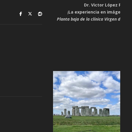
Dr. Victor López Rossel
¡
La experiencia en imágenes e
Planta baja de la clínica Virgen de Gu