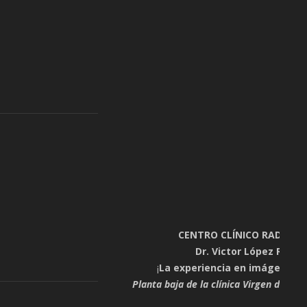
CENTRO CLÍNICO RADIOLÓ
Dr. Victor López Rossel
¡
La experiencia en imágenes e
Planta baja de la clínica Virgen de Gu