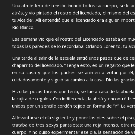
Una atmósfera de tensión inundó todos su cuerpo, se le acel
atrás, y vio pintado el rostro del licenciado, el mismo del 
tu Alcalde”. Allí entendió que el licenciado era alguien imp
Río Blanco.
Esa semana vio que el rostro del Licenciado estaba en muc
todas las paredes se lo recordaba: Orlando Lorenzo, tu alc
Una tarde al salir de la escuela sintió unos pasos que de c
chaparrito del licenciado. “Tenga esto, es un regalito que 
en su casa y que los padres se animen a votar por él, e
cuidadosamente y siguió su camino a la casa. Dio las gracia
Hizo las pocas tareas que tenía, se fue a casa de la abuel
la cajita de regalos. Con indiferencia, la abrió y encontró 
unidos por un sencillo cordón tejido en forma de “Y”. La ver
Al levantarse el día siguiente y poner los pies sobre el pis
trataba de tres sexys pantaletas: una roja intenso, otra ros
cuerpo. Y no quiso experimentar ese dia, la sensación de ve