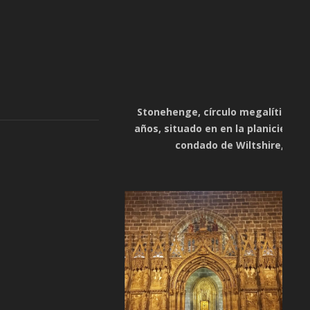
Stonehenge, círculo megalítico de
años, situado en en la planicie de S
condado de Wiltshire, Ingl