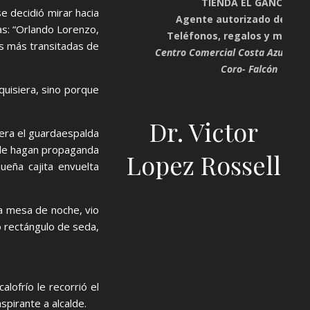
TIENDA EL GANCHO
e decidió mirar hacia
Agente autorizado de Digi
ras: “Orlando Lorenzo,
Teléfonos, regalos y mucho
les más transitadas de
Centro Comercial Costa Azul. Plan
Coro- Falcón
quisiera, sino porque
Dr. Victor
 era el guardaespalda
e le hagan propaganda
Lopez Rossell
ueña cajita envuelta
la mesa de noche, vio
to rectángulo de seda,
alofrío le recorrió el
spirante a alcalde.