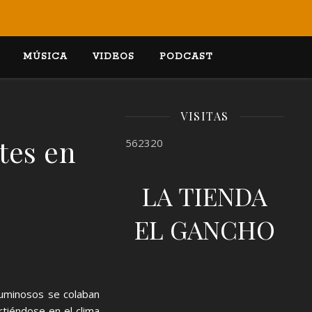
MÚSICA
VIDEOS
PODCAST
VISITAS
tes en
562320
LA TIENDA
EL GANCHO
 luminosos se colaban
rtiéndose en el clima