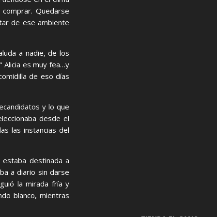
ue comprar. Quedarse
utar de ese ambiente
aluda a nadie, de los
“ Alicia es muy fea…y
omidilla de eso días
recandidatos y lo que
eleccionaba desde el
as las instancias del
e estaba destinada a
ba a diario sin darse
guió la mirada fría y
ndo blanco, mientras