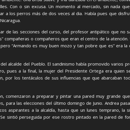
 calles. Con o sin excusa. Un momento al mercado, sin nada q
nar a los perros más de dos veces al dia. Había pues que disfr
 Nicaragua.
sar de las secciones del curso, del profesor antipático que no s
os” compañeras o compañeros que eran el centro de la atención. 
… pero “Armando es muy buen mozo y tan pobre que es” era la c
n del alcalde del Pueblo. El sandinismo había promovido varios p
o, pues a la final, la mujer del Presidente Ortega era quien s
cían, por los tentáculos de sus influencias que que abarcaban tod
cón, comenzaron a preparar y pintar una pared muy grande qu
s, para las elecciones del último domingo de Junio. Andrea pasa
s aspirantes a la alcaldía, hasta que un lunes temprano, la si
 Se sintió perseguida por ese rostro pintado en la pared de fo