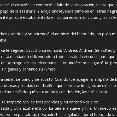
eró el corazón, le comenzó a faltarle la respiración, hasta que s
espejo de la sastrería. Y abajo una leyenda también en letras neg
ortante porque estaba pintado en las paredes más vistas y las cal
has paredes y se aprendió el nombre del licenciado, no porque 
alde.
erca le seguían. Escucho su nombre: “Andrea, Andrea”. Se volteo y
le está mandando el licenciado a todos los de la escuela, para qu
l Domingo de las elecciones”. Con indiferencia agarró la peq
s sin ganas y continuó su rumbo.
a a cenar, se bañó y se acostó. Cuando fue apagar la lámpara de 
tres curiosas prendas con diseños que nunca se imaginó: un diminu
dad no sabía de qué se trataba y con desdén, las tiró al piso.
o, se tropezó con las tres prendas y allí entendió que se
ada y otra azul eléctrico. La tela era suave y fina. Un nuevo esc
stirse en pantaletas descubiertas, regaladas por el licenciado y a