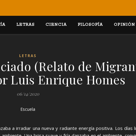
ÍA
LETRAS
CIENCIA
FILOSOFÍA
OPINIÓN
LETRAS
enciado (Relato de Migran
Por Luis Enrique Homes
06/14/2020
Escuela
nzaba a irradiar una nueva y radiante energía positiva. Los días
l ambiente. Una brisa suave y fría danzaba en el ambiente, convi