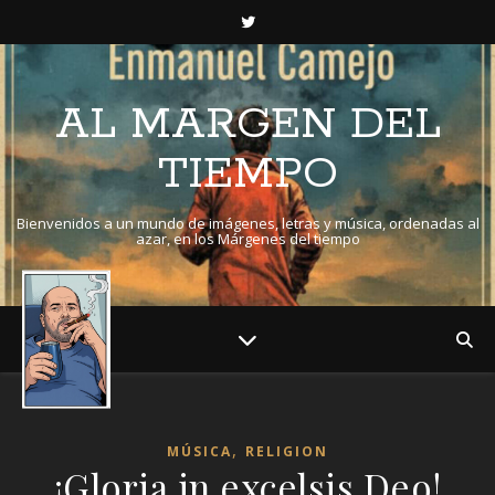
AL MARGEN DEL
TIEMPO
Bienvenidos a un mundo de imágenes, letras y música, ordenadas al
azar, en los Márgenes del tiempo
,
MÚSICA
RELIGION
¡Gloria in excelsis Deo!