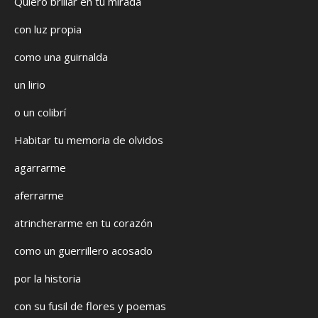
Quiero brillar en tu mirada
con luz propia
como una guirnalda
un lirio
o un colibrí
Habitar tu memoria de olvidos
agarrarme
aferrarme
atrincherarme en tu corazón
como un guerrillero acosado
por la historia
con su fusil de flores y poemas