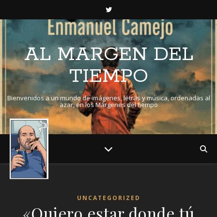
AL MARGEN DEL
TIEMPO
Bienvenidos a un mundo de imágenes, letras y música, ordenadas al
azar, en los Márgenes del tiempo
UNCATEGORIZED
«Quiero estar donde tú